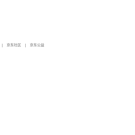
|
京东社区
|
京东公益