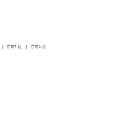
|
京东社区
|
京东公益