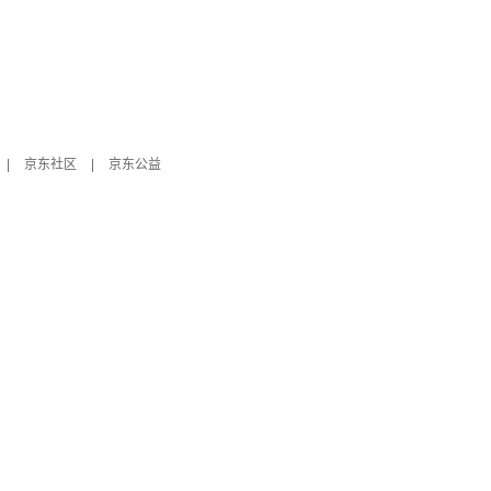
|
京东社区
|
京东公益