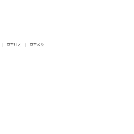
|
京东社区
|
京东公益