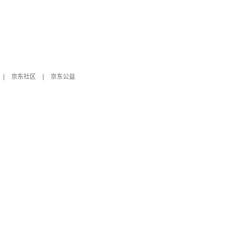
|
京东社区
|
京东公益