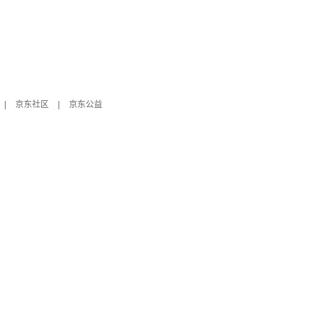
|
京东社区
|
京东公益