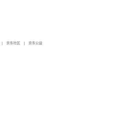
|
京东社区
|
京东公益