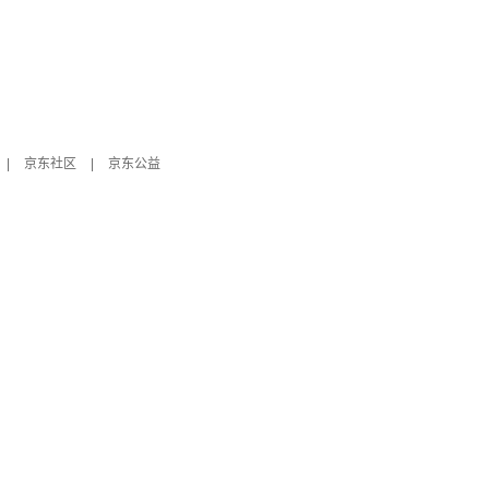
|
京东社区
|
京东公益