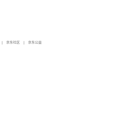
|
京东社区
|
京东公益