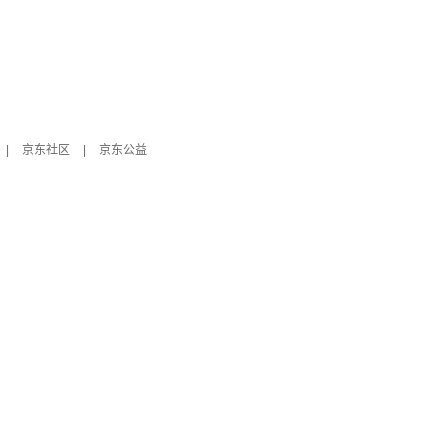
|
京东社区
|
京东公益