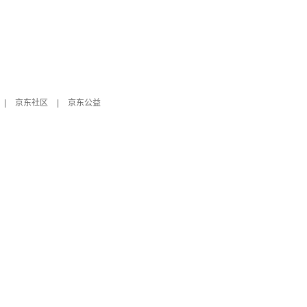
|
京东社区
|
京东公益