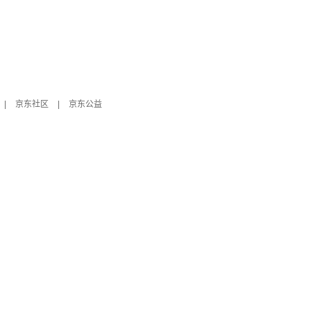
|
京东社区
|
京东公益