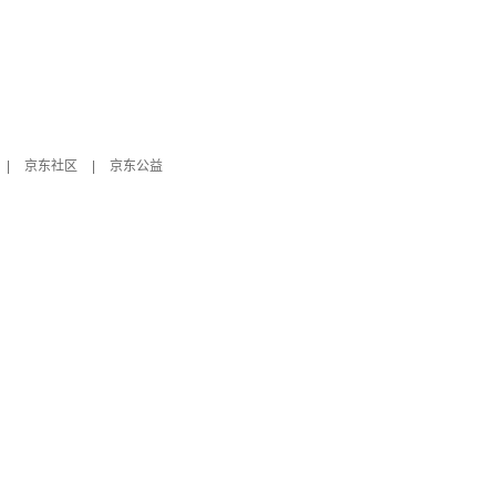
|
京东社区
|
京东公益