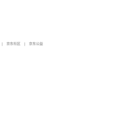
|
京东社区
|
京东公益