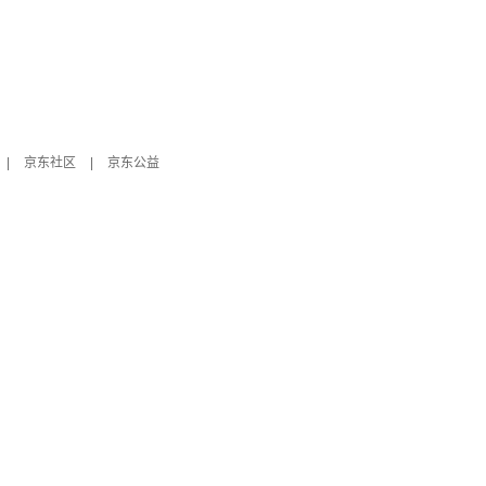
|
京东社区
|
京东公益