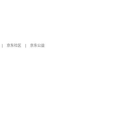
|
京东社区
|
京东公益