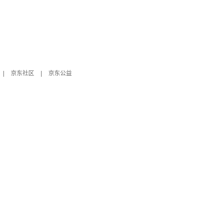
|
京东社区
|
京东公益