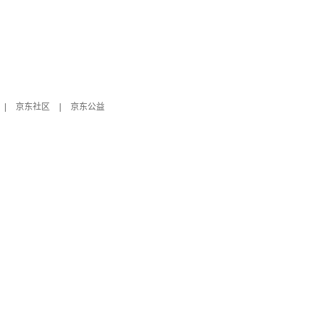
|
京东社区
|
京东公益