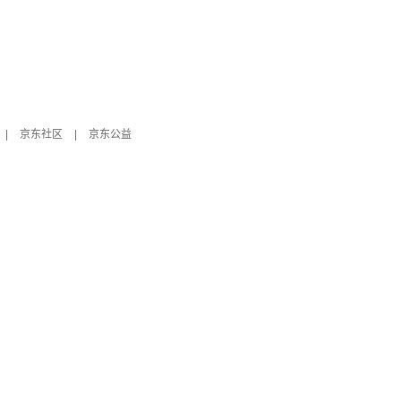
|
京东社区
|
京东公益