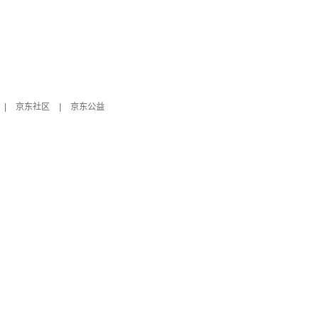
|
京东社区
|
京东公益