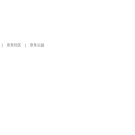
|
京东社区
|
京东公益