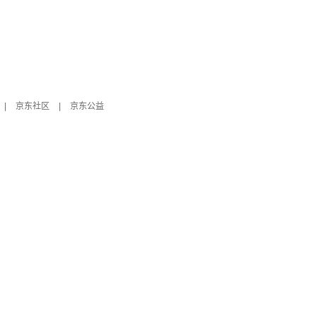
|
京东社区
|
京东公益