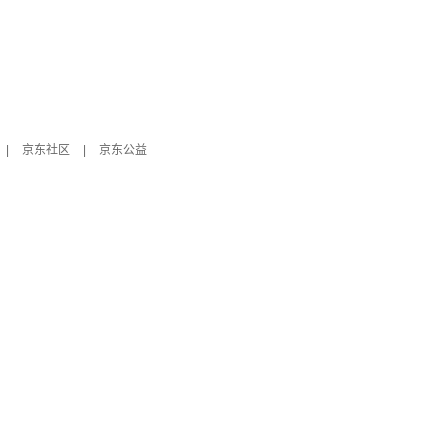
|
京东社区
|
京东公益