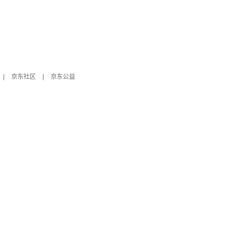
|
京东社区
|
京东公益