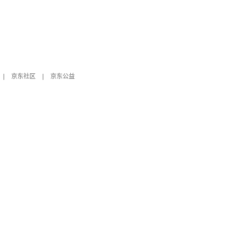
|
京东社区
|
京东公益