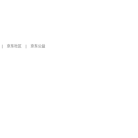
|
京东社区
|
京东公益