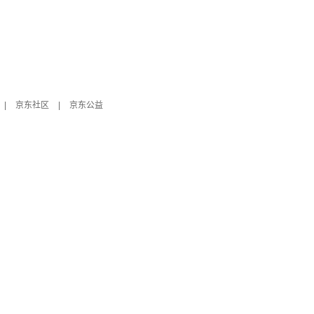
|
京东社区
|
京东公益