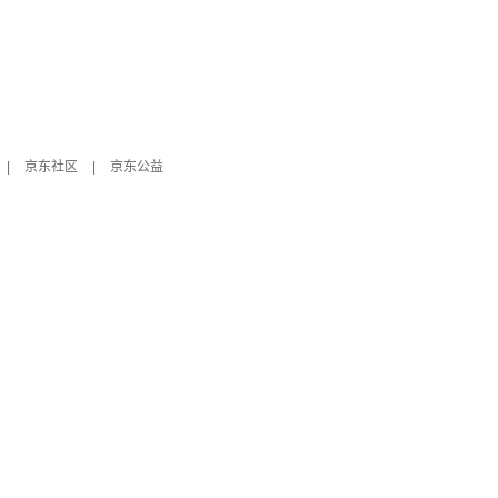
|
京东社区
|
京东公益