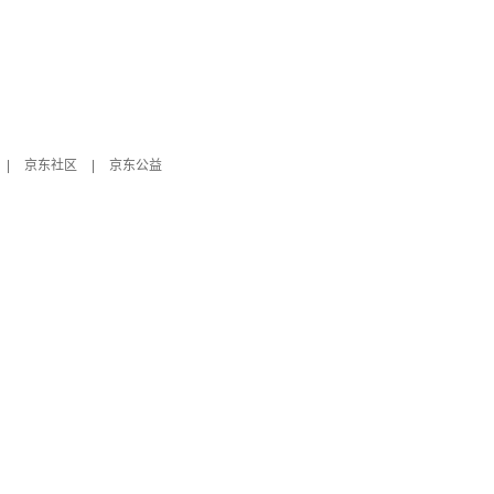
|
京东社区
|
京东公益