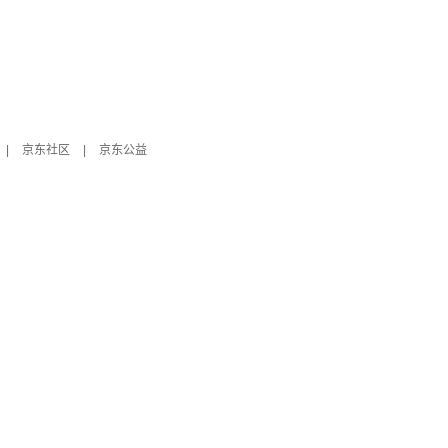
|
京东社区
|
京东公益