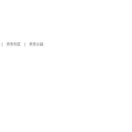
|
京东社区
|
京东公益