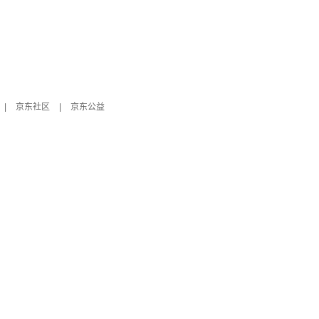
|
京东社区
|
京东公益