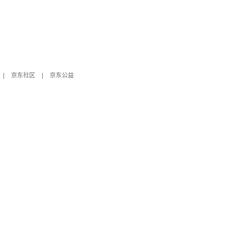
|
京东社区
|
京东公益