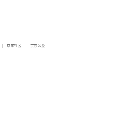
|
京东社区
|
京东公益