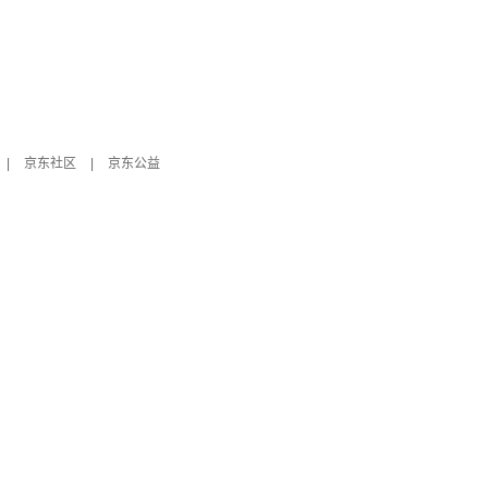
|
京东社区
|
京东公益