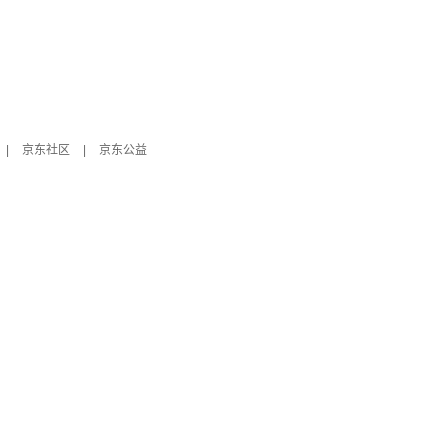
|
京东社区
|
京东公益