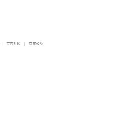
|
京东社区
|
京东公益