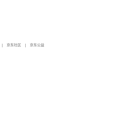
|
京东社区
|
京东公益