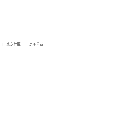
|
京东社区
|
京东公益