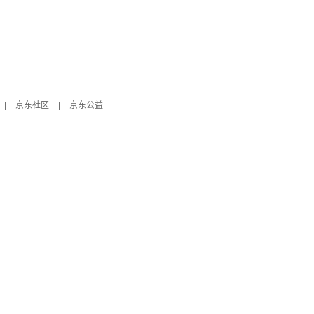
|
京东社区
|
京东公益