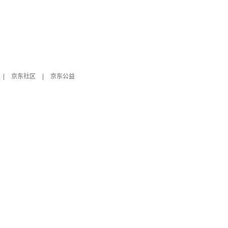
|
京东社区
|
京东公益