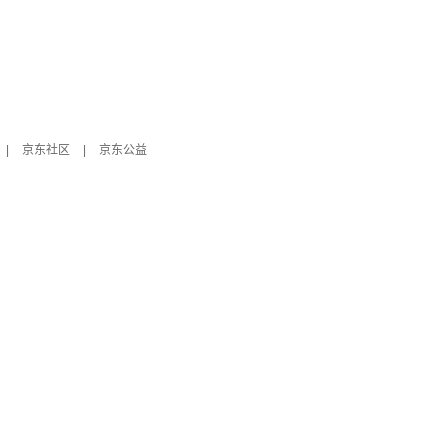
|
京东社区
|
京东公益