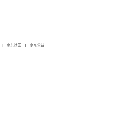
|
京东社区
|
京东公益