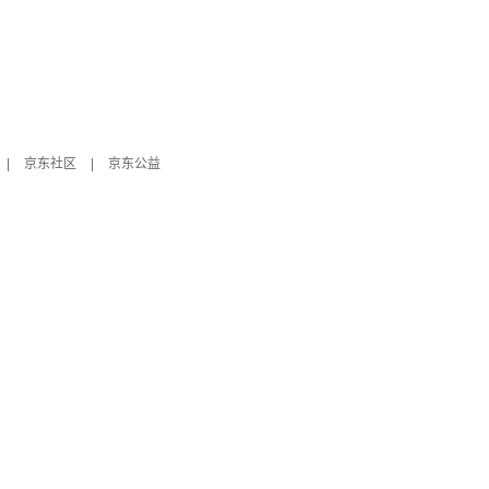
|
京东社区
|
京东公益