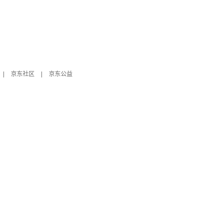
|
京东社区
|
京东公益