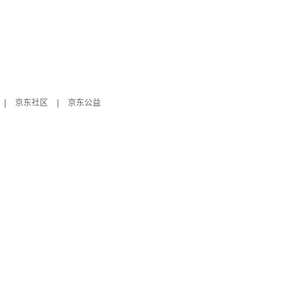
|
京东社区
|
京东公益