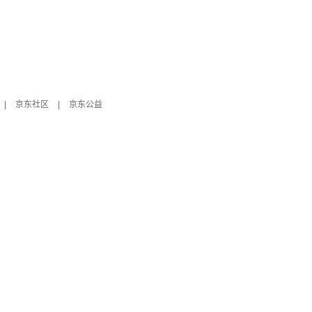
|
京东社区
|
京东公益