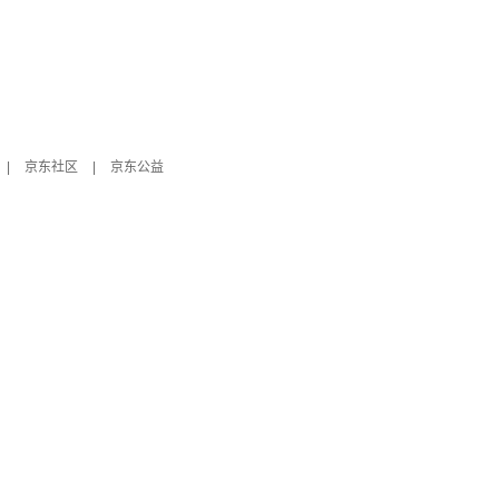
|
京东社区
|
京东公益