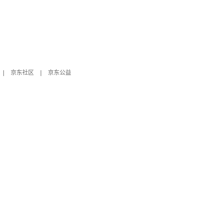
|
京东社区
|
京东公益