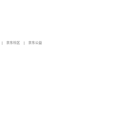
|
京东社区
|
京东公益